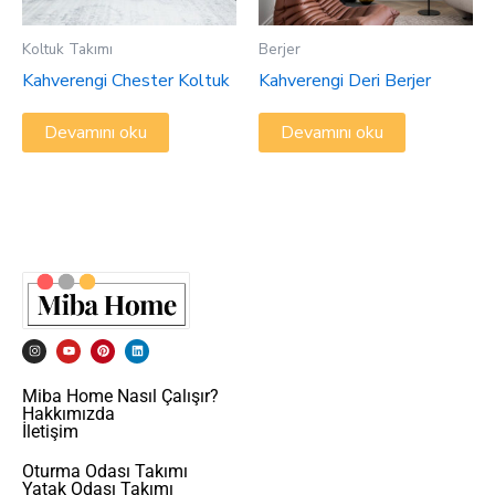
Koltuk Takımı
Berjer
Kahverengi Chester Koltuk
Kahverengi Deri Berjer
Devamını oku
Devamını oku
I
Y
P
L
n
o
i
i
s
u
n
n
t
t
t
k
a
u
e
e
Miba Home Nasıl Çalışır?
g
b
r
d
Hakkımızda
r
e
e
i
a
s
n
İletişim
m
t
Oturma Odası Takımı
Yatak Odası Takımı